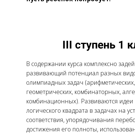
III ступень 1 
В содержании курса комплексно заде
развивающий потенциал разных вид
олимпиадных задач (арифметических,
геометрических, комбинаторных, алг
комбинационных). Развиваются идеи
логического квадрата в задачах на у
соответствия, упорядочивания переб
достижения его полноты, использова