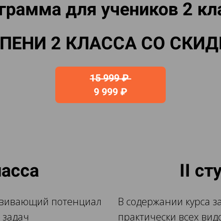
грамма для учеников 2 кл
УПЕНИ 2 КЛАССА СО СКИД
15 999 ₽
9 999 ₽
ласса
II с
азвивающий потенциал
В содержании курса 
 задач
практически всех ви