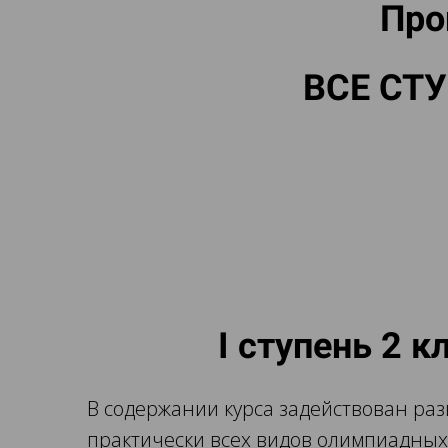
Про
ВСЕ СТ
I ступень 2 к
В содержании курса задействован р
практически всех видов олимпиадных