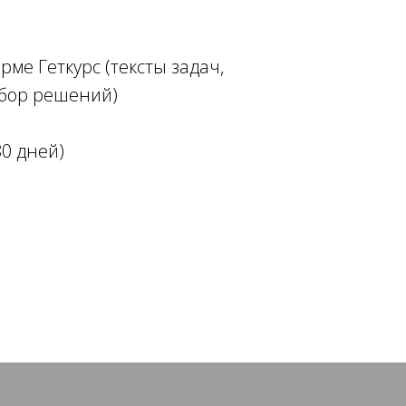
ме Геткурс (тексты задач,
збор решений)
80 дней)