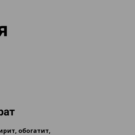
ая
рат
рит, обогатит,