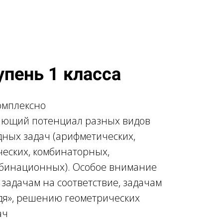
упень 1 класса
омплексно
ающий потенциал разных видов
ных задач (арифметических,
ческих, комбинаторных,
мбинационных). Особое внимание
 задачам на соответствие, задачам
дя», решению геометрических
ач