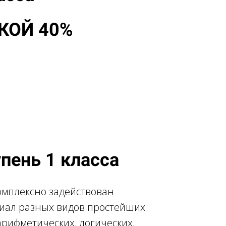
КОЙ 40%
тупень 1 класса
омплексно задействован
иал разных видов простейших
рифметических, логических,