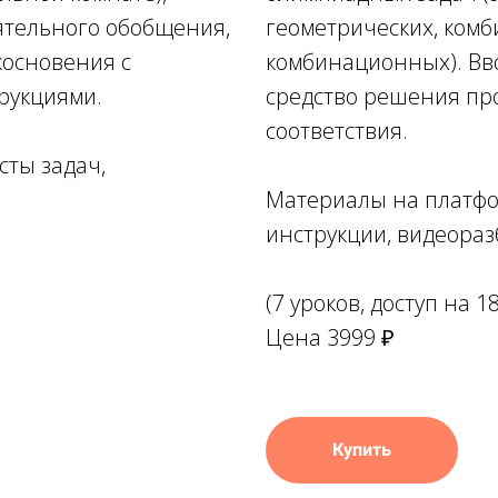
ятельного обобщения,
геометрических, комб
косновения с
комбинационных). Вво
рукциями.
средство решения пр
соответствия.
сты задач,
Материалы на платфор
инструкции, видеора
(7 уроков, доступ на 1
Цена 3999 ₽
Купить