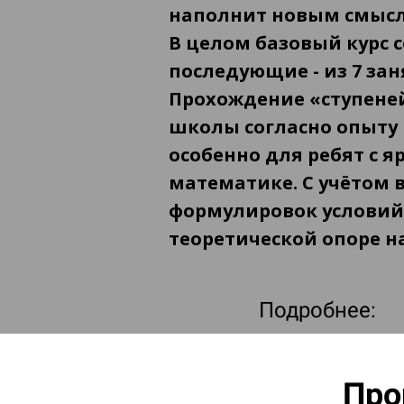
наполнит новым смысло
В целом базовый курс с
последующие - из 7 зан
Прохождение «ступене
школы согласно опыту 
особенно для ребят с 
математике. С учётом 
формулировок условий 
теоретической опоре н
Подробнее:
Ссылка на это место страницы:
#1
Про