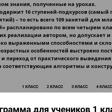
м знания, полученные на уроках.
одержит 16 ступеней-подкурсов (самый пе
ятий) – то есть всего 109 занятий для м
й» распланировано по всем четырем кл
их реализации автором, но допускает и
ярко выраженными способностями и скл
возрастных особенностей выстроено пос
и переход от практического выведения
а соответствующие алгоритмы и констр
1 КЛАСС
2 КЛАСС
3 КЛАСС
4 КЛАС
грамма для учеников 1 кл