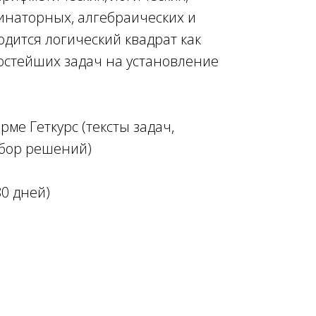
инаторных, алгебраических и
дится логический квадрат как
остейших задач на установление
ме Геткурс (тексты задач,
збор решений)
80 дней)