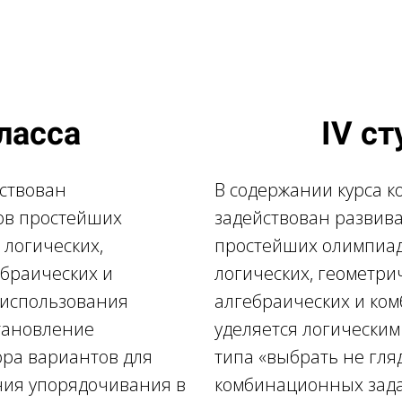
класса
IV ст
йствован
В содержании курса к
ов простейших
задействован развив
 логических,
простейших олимпиад
ебраических и
логических, геометри
 использования
алгебраических и ко
становление
уделяется логическим
ора вариантов для
типа «выбрать не гля
ния упорядочивания в
комбинационных зад