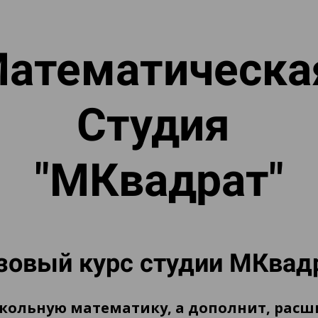
атематическ
Студия
"МКвадрат"
зовый курс студии МКвад
кольную математику, а дополнит, расши