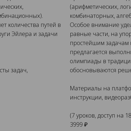
ических,
(арифметических, лог
омбинационных).
комбинаторных, алге
ет количества путей в
Особое внимание удел
руги Эйлера и задачи
равные части, на упо
простейшим задачам н
предлагается выполн
олимпиады в традици
сты задач,
обосновываются реш
Материалы на платфор
инструкции, видеора
(7 уроков, доступ на 1
3999 ₽