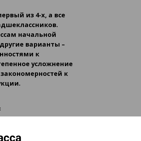
рвый из 4-х, а все
ладшеклассников.
ассам начальной
 другие варианты –
онностями к
тепенное усложнение
 закономерностей к
укции.
С
асса