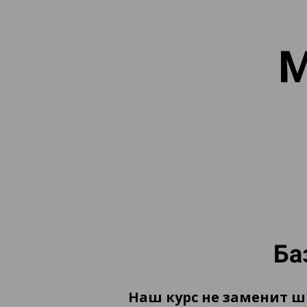
М
Ба
Наш курс не заменит ш