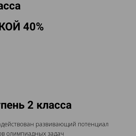
асса
КОЙ 40%
тупень 2 класса
задействован развивающий потенциал
дов олимпиадных задач