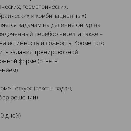
ических, геометрических,
браических и комбинационных)
яется задачам на деление фигур на
рядоченный перебор чисел, а также –
а истинность и ложность. Кроме того,
ить задания тренировочной
онной форме (ответы
ением)
ме Геткурс (тексты задач,
збор решений)
80 дней)