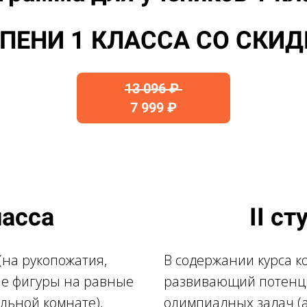
УПЕНИ 1 КЛАССА СО СКИД
13 096 ₽
7 999 ₽
ласса
II с
(на рукопожатия,
В содержании курса к
ие фигуры на равные
развивающий потенц
ольной комнате),
олимпиадных задач (а