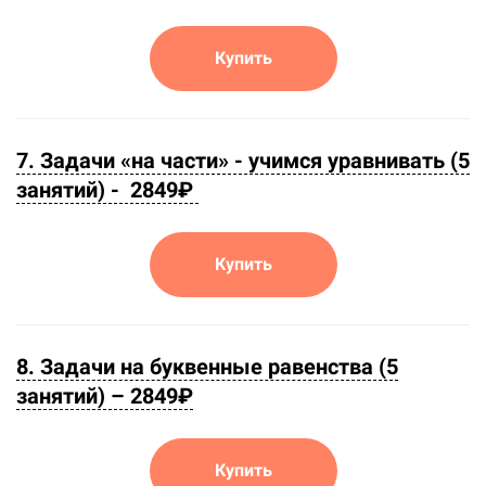
Купить
7. Задачи «на части» - учимся уравнивать (5
занятий) -
2849
₽
Купить
8. Задачи на буквенные равенства (5
занятий) –
2849₽
Купить